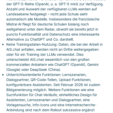
der GPT-5-Reihe (OpenAI, u. a. GPT-5 mini) zur Verfügung.
Anzahl und Auswahl der verfügbaren LLMs werden auf
Landesebene festgelegt – nicht jede Schule sieht
automatisch alle Modelle. Insbesondere die französische
Mistral AI fliegt für deutsche Schulen bislang noch
weitgehend unter dem Radar, obwohl sie bereits jetzt in
puncto Funktionalität und Datenschutz eine interessante
Alternative zu ChatGPT und Co. darstellt.
Keine Trainingsdaten-Nutzung: Daten, die bei der Arbeit in
AIS.chat anfallen, werden nicht an Dritte weitergegeben
oder für ein Training der LLMs verwendet. Dies
unterscheidet AIS.chat wesentlich von den großen
kommerziellen Anbietern wie ChatGPT (OpenAI), Gemini
(Google) oder DeepSeek (China).
Unterrichtsorientierte Funktionen: Lernszenarien,
Dialogpartner, QR-Code-Teilen, Upload-Funktionen,
konfigurierbare Assistenten. Seit Februar 2026 ist zudem
Bildgenerierung möglich. Weitere Funktionen wie eine
Suchfunktion für Chat-Verläufe, einheitliches Design für
Assistenten, Lernszenarien und Dialogpartner, eine
Vorlagensuche, Info-Icons und eine Internetrecherche-
Anbindung sind nach dem Rollout sukzessive ergänzt