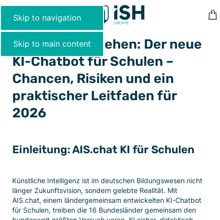
MENU
Skip to navigation
AIS.chat verstehen: Der neue
Skip to main content
KI-Chatbot für Schulen –
Chancen, Risiken und ein
praktischer Leitfaden für
2026
Einleitung: AIS.chat KI für Schulen
Künstliche Intelligenz ist im deutschen Bildungswesen nicht
länger Zukunftsvision, sondern gelebte Realität. Mit
AIS.chat, einem ländergemeinsam entwickelten KI-Chatbot
für Schulen, treiben die 16 Bundesländer gemeinsam den
bundesweit größten Versuch voran, KI sicher, didaktisch