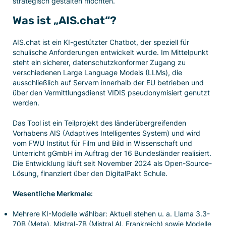
strategisch gestalten möchten.
Was ist „AIS.chat“?
AIS.chat ist ein KI-gestützter Chatbot, der speziell für
schulische Anforderungen entwickelt wurde. Im Mittelpunkt
steht ein sicherer, datenschutzkonformer Zugang zu
verschiedenen Large Language Models (LLMs), die
ausschließlich auf Servern innerhalb der EU betrieben und
über den Vermittlungsdienst VIDIS pseudonymisiert genutzt
werden.
Das Tool ist ein Teilprojekt des länderübergreifenden
Vorhabens AIS (Adaptives Intelligentes System) und wird
vom FWU Institut für Film und Bild in Wissenschaft und
Unterricht gGmbH im Auftrag der 16 Bundesländer realisiert.
Die Entwicklung läuft seit November 2024 als Open-Source-
Lösung, finanziert über den DigitalPakt Schule.
Wesentliche Merkmale:
Mehrere KI-Modelle wählbar: Aktuell stehen u. a. Llama 3.3-
70B (Meta), Mistral-7B (Mistral AI, Frankreich) sowie Modelle