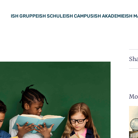
ISH GRUPPE
ISH SCHULE
ISH CAMPUS
ISH AKADEMIE
ISH 
Sha
Mor