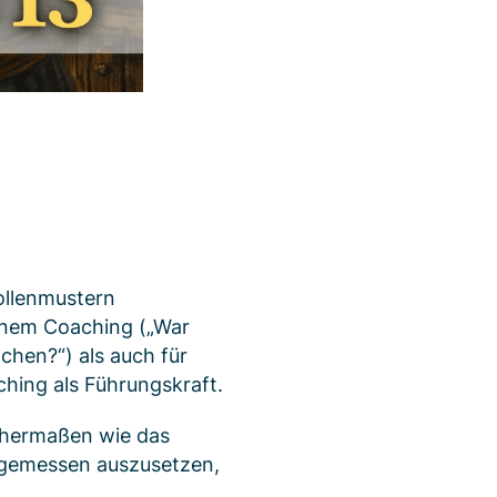
ollenmustern
einem Coaching („War
achen?“) als auch für
ching als Führungskraft.
chermaßen wie das
angemessen auszusetzen,