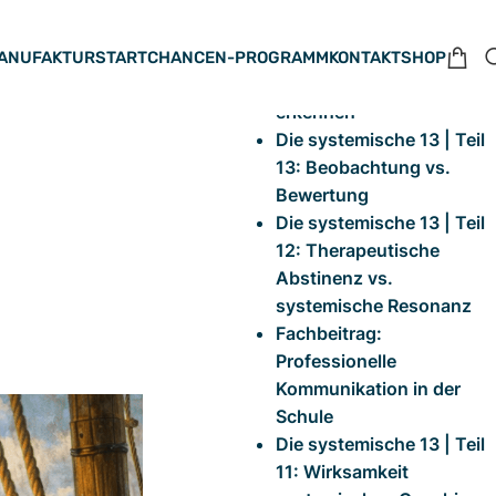
Neueste Beiträge
#1 Erwartungsmonster im
MANUFAKTUR
STARTCHANCEN-PROGRAMM
KONTAKT
SHOP
Coaching – Denkfehler
erkennen
Die systemische 13 | Teil
13: Beobachtung vs.
Bewertung
Die systemische 13 | Teil
12: Therapeutische
Abstinenz vs.
systemische Resonanz
Fachbeitrag:
Professionelle
Kommunikation in der
Schule
Die systemische 13 | Teil
11: Wirksamkeit