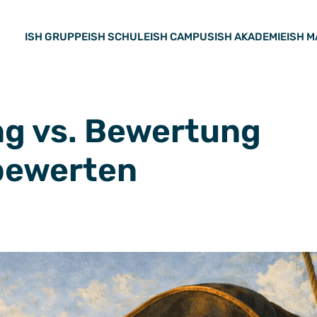
ALLGEMEIN
,
DIE-SYSTEMISCHE-13
Posted by
ISH Gruppe
On
ISH GRUPPE
ISH SCHULE
ISH CAMPUS
ISH AKADEMIE
ISH 
ng vs. Bewertung
bewerten